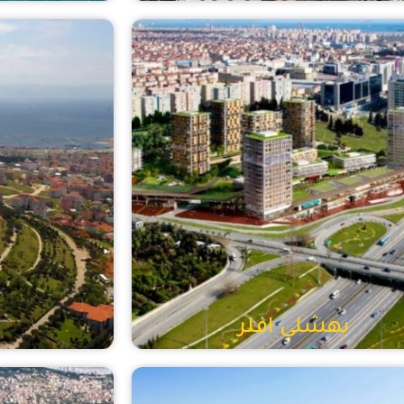
بهشلي افلر