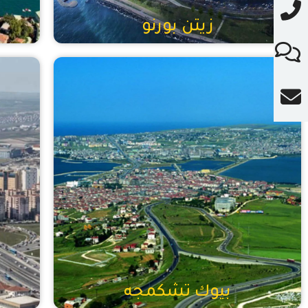
زيتن بورنو
بيوك تشكمجه