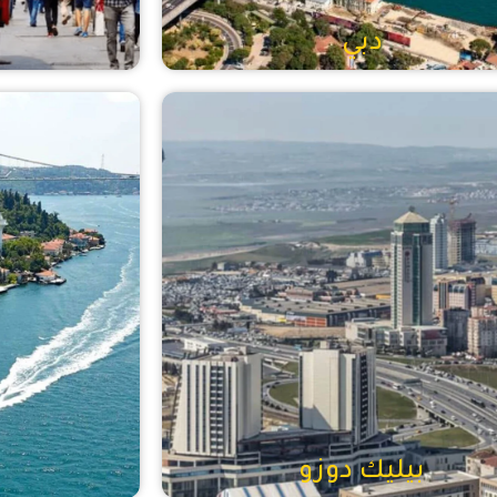
دبي
بيليك دوزو