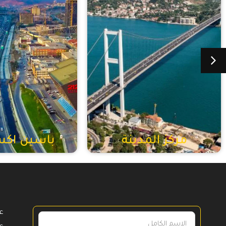
مركز المدينة
باسين اك
ع