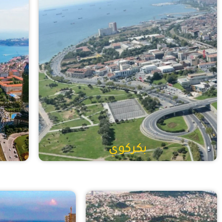
بكركوي