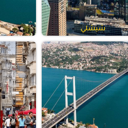
شيشلي