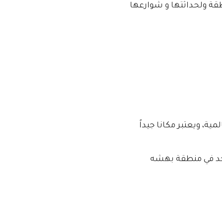
قة ولحداثتها و شوارعها
ة، ويعتبر مكانا جيداً
وجد في منطقة بهشه