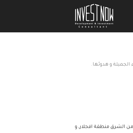
الجميلة و هدوئها.
ن الشرق منطقة افجلار, و