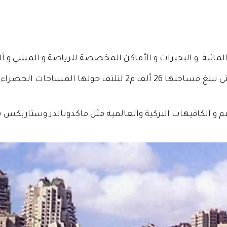
لمائية و البحيرات و الأماكن المخصصة للرياضة و المشي و أ
– البحيرة الاصطناعية غوليت الأكبر في مدينة اسطنبول،والتي تبلغ مساحتها 26 
م و الكافيهات التركية والعالمية مثل ماكدونالدز وستاربكس ب