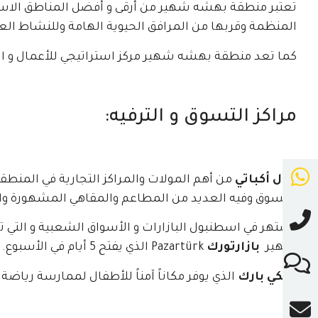
تعتبر منطقة بهشه شهير من أرقى و أفضل المناطق الاستث
المنظمة وقربها من المرافق الحيوية الهامة وللنشاط العم
كما تعد منطقة بهشه شهير مركز استراتيجي للأعمال و ال
مراكز التسوق و الترفيه:
مول أكباتي
من أهم المولات والمراكز التجارية في المنطقة,
للتسوق وفيه العديد من المطاعم والمقاهي المشهورة وال
تشتهر في اسطنبول البازارات و الأسواق الشعبية و التي
شهير
بازارتورك
Pazartürk الذي يفتح 5 أيام في الأسبوع.
سكي بارك
الذي يوفر مكاناً آمناً للأطفال لممارسة رياضة ا