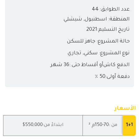
عدد الطوابق: 44
المنطقة:
اسطنبول
,
شيشلي
تاريخ التسليم:
2021
حالة المشروع: جاهز للسكن
نوع المشروع: سكني, تجاري
الدفع كاش
أو أقساط حتى :36 شهر
دفعة أولى:50 ٪
الأسعار
1
م ²
1+
من :
70
-150
ابتداءً من:
550,000
$