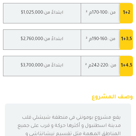
1
م ²
2+
من :
100
-170
ابتداءً من:
1,025,000
$
1
م ²
3,5+
من :
160
-190
ابتداءً من:
2,760,000
$
1
م ²
4,5+
من :
220
-242
ابتداءً من:
3,700,000
$
وصف المشروع
يقع مشروع بومونتي في منطقة شيشلي قلب
مدينة اسطنبول و أكثرها حركة و قرب على جميع
المناطق المهمة مثل تقسيم نيشانتاشي و