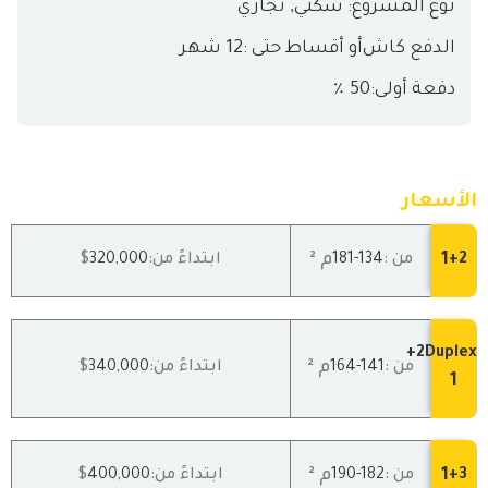
نوع المشروع: سكني, تجاري
الدفع كاش
أو أقساط حتى :12 شهر
دفعة أولى:50 ٪
الأسعار
1
م ²
2+
من :
134
-181
ابتداءً من:
320,000
$
2Duplex+
م ²
من :
141
-164
ابتداءً من:
340,000
$
1
1
م ²
3+
من :
182
-190
ابتداءً من:
400,000
$