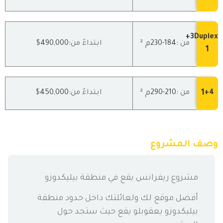
3Duplex+
م ²
من :
184
-230
ابتداءً من:
490,000
$
1
1
م ²
4+
من :
210
-290
ابتداءً من:
450,000
$
وصف المشروع
مشروع ريفرانس يقع في منطقة بيليكدوزو
أفضل موقع لك ولعائلتك داخل حدود منطقة
بيليكدوزو يعقوبلو يقع حيث ستجد حول